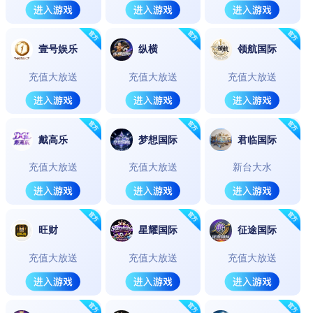
3466967
14:20:00
0+9+18
殺
大
单
对
3466966
14:16:30
8+3+18
殺
小
双
对
3466965
14:13:00
3+3+06
殺
大
单
错
3466964
14:09:30
7+5+13
殺
大
双
错
3466963
14:06:00
5+7+17
殺
大
双
对
3466962
14:02:30
2+4+13
殺
大
单
对
3466961
13:59:00
1+4+11
殺
大
双
错
3466960
13:55:30
5+9+18
殺
大
单
对
3466959
13:52:00
9+6+23
殺
大
双
对
3466958
13:48:30
2+2+09
殺
大
双
错