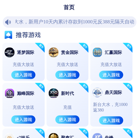
永久开奖网站：hytlf.com
加拿大
分分28
比特币
开/关(广告)
组合
杀组
大小
单双
荐
99预测
荐
太阳预测
荐
彩虹预测
荐
神策预测
荐
聚云预测
荐
龙门预测
荐
大古预测
荐
开心预测
期号
时间
开奖
预测
对错
3466981
104
等待开奖
殺
小单
3466980
15:05:30
2+1+11
殺
大
单
对
3466979
15:02:00
8+7+20
殺
大
双
对